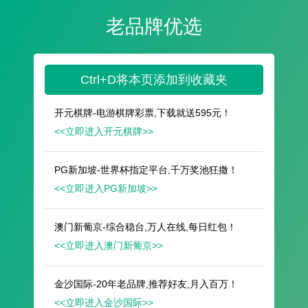
遥想公瑾当年，小乔初嫁了，雄姿英发。
羽扇纶巾，谈笑间，樯橹灰飞烟灭。
故国神游，多情应笑我，早生华发。
人生如梦，一尊还酹江月。